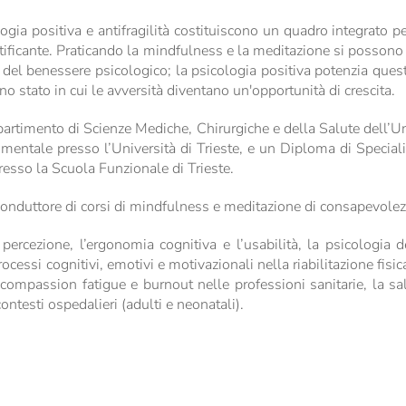
gia positiva e antifragilità costituiscono un quadro integrato p
ratificante. Praticando la mindfulness e la meditazione si posso
 del benessere psicologico; la psicologia positiva potenzia ques
 uno stato in cui le avversità diventano un'opportunità di crescita.
rtimento di Scienze Mediche, Chirurgiche e della Salute dell’Un
mentale presso l’Università di Trieste, e un Diploma di Speciali
resso la Scuola Funzionale di Trieste.
conduttore di corsi di mindfulness e meditazione di consapevolezza
la percezione, l’ergonomia cognitiva e l’usabilità, la psicologia 
ocessi cognitivi, emotivi e motivazionali nella riabilitazione fisic
, compassion fatigue e burnout nelle professioni sanitarie, la 
ontesti ospedalieri (adulti e neonatali).