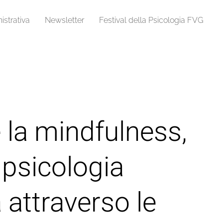
strativa
Newsletter
Festival della Psicologia FVG
me la mindfulness,
 psicologia
 attraverso le