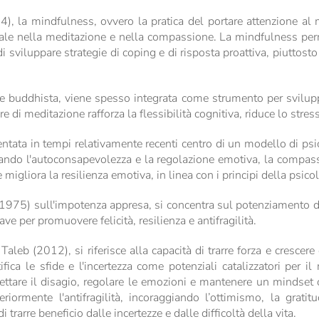
4), la mindfulness, ovvero la pratica del portare attenzione a
rale nella meditazione e nella compassione. La mindfulness per
 sviluppare strategie di coping e di risposta proattiva, piuttosto c
ta e buddhista, viene spesso integrata come strumento per svilup
re di meditazione rafforza la flessibilità cognitiva, riduce lo str
ventata in tempi relativamente recenti centro di un modello di p
ando l'autoconsapevolezza e la regolazione emotiva, la compassi
 migliora la resilienza emotiva, in linea con i principi della psico
(1975) sull'impotenza appresa, si concentra sul potenziamento di
per promuovere felicità, resilienza e antifragilità.
aleb (2012), si riferisce alla capacità di trarre forza e crescere
entifica le sfide e l'incertezza come potenziali catalizzatori p
cettare il disagio, regolare le emozioni e mantenere un mindset o
teriormente l'antifragilità, incoraggiando l’ottimismo, la grat
rarre beneficio dalle incertezze e dalle difficoltà della vita.