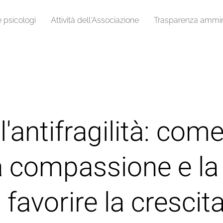
e psicologi
Attività dell'Associazione
Trasparenza ammini
ll'antifragilità: co
la compassione e la
favorire la crescita