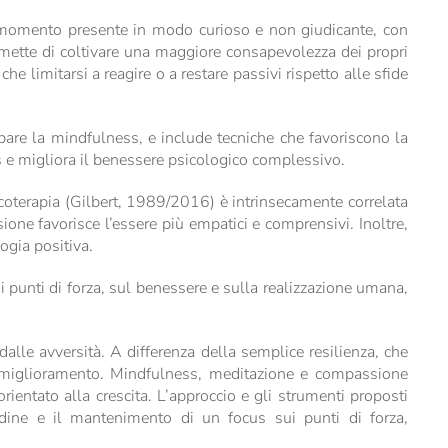
l momento presente in modo curioso e non giudicante, con
mette di coltivare una maggiore consapevolezza dei propri
he limitarsi a reagire o a restare passivi rispetto alle sfide
pare la mindfulness, e include tecniche che favoriscono la
ess e migliora il benessere psicologico complessivo.
sicoterapia (Gilbert, 1989/2016) è intrinsecamente correlata
one favorisce l’essere più empatici e comprensivi. Inoltre,
logia positiva.
 punti di forza, sul benessere e sulla realizzazione umana,
 dalle avversità. A differenza della semplice resilienza, che
er il miglioramento. Mindfulness, meditazione e compassione
rientato alla crescita. L’approccio e gli strumenti proposti
itudine e il mantenimento di un focus sui punti di forza,