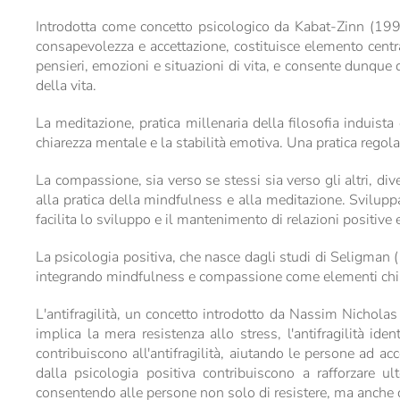
Introdotta come concetto psicologico da Kabat-Zinn (199
consapevolezza e accettazione, costituisce elemento cent
pensieri, emozioni e situazioni di vita, e consente dunque di
della vita.
La meditazione, pratica millenaria della filosofia induis
chiarezza mentale e la stabilità emotiva. Una pratica regola
La compassione, sia verso se stessi sia verso gli altri, di
alla pratica della mindfulness e alla meditazione. Svilupp
facilita lo sviluppo e il mantenimento di relazioni positive e
La psicologia positiva, che nasce dagli studi di Seligman 
integrando mindfulness e compassione come elementi chiave 
L'antifragilità, un concetto introdotto da Nassim Nicholas T
implica la mera resistenza allo stress, l'antifragilità id
contribuiscono all'antifragilità, aiutando le persone ad ac
dalla psicologia positiva contribuiscono a rafforzare ul
consentendo alle persone non solo di resistere, ma anche di t