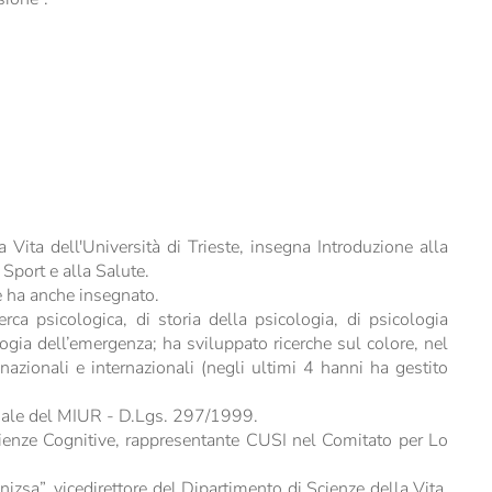
 Vita dell'Università di Trieste, insegna Introduzione alla
 Sport e alla Salute.
ve ha anche insegnato.
erca psicologica, di storia della psicologia, di psicologia
ogia dell’emergenza; ha sviluppato ricerche sul colore, nel
azionali e internazionali (negli ultimi 4 hanni ha gestito
striale del MIUR - D.Lgs. 297/1999.
cienze Cognitive, rappresentante CUSI nel Comitato per Lo
izsa”, vicedirettore del Dipartimento di Scienze della Vita,