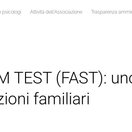
e psicologi
Attività dell'Associazione
Trasparenza ammini
M TEST (FAST): un
zioni familiari