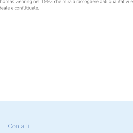
mas Gehring nel 1993 che mira a raccogliere dati qualitativi e qu
ideale e conflittuale.
Contatti