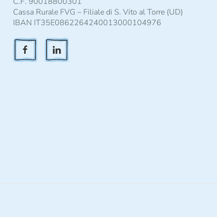
C.F. 90018800301
Cassa Rurale FVG – Filiale di S. Vito al Torre (UD)
IBAN IT35E0862264240013000104976