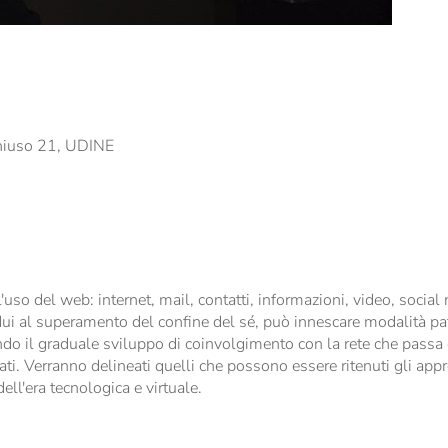
chiuso 21, UDINE
'uso del web: internet, mail, contatti, informazioni, video, socia
idui al superamento del confine del sé, può innescare modalità pat
ntando il graduale sviluppo di coinvolgimento con la rete che pass
ati. Verranno delineati quelli che possono essere ritenuti gli appr
ll'era tecnologica e virtuale.