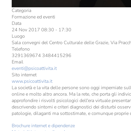
Categoria
Formazione ed eventi
Data
24 Nov 2017
08:30
-
17:30
Luogo
Sala convegni del Centro Culturale delle Grazie, Via Prac
Telefono
3291369674 3484415296
Email
eventi@psicoattivita.it
Sito internet
www.psicoattivita.it
La società e la vita delle persone sono oggi imperniate sull
online e molto altro ancora. Ma la rete, che porta gli indiv
approfondire i risvolti psicologici dell'era virtuale prese
descrivendo sintomi e criteri diagnostici dei disturbi osserv
patologie, dilaganti ma sottostimate, e comunque proprie de
Brochure internet e dipendenze