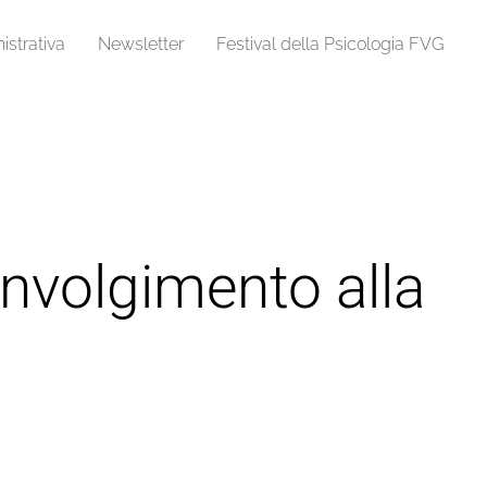
strativa
Newsletter
Festival della Psicologia FVG
involgimento alla