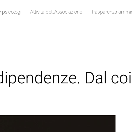
e psicologi
Attività dell'Associazione
Trasparenza ammini
 dipendenze. Dal co