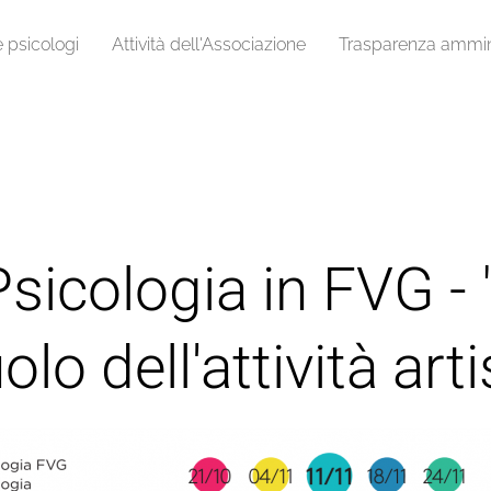
e psicologi
Attività dell'Associazione
Trasparenza ammini
 Psicologia in FVG -
uolo dell'attività arti