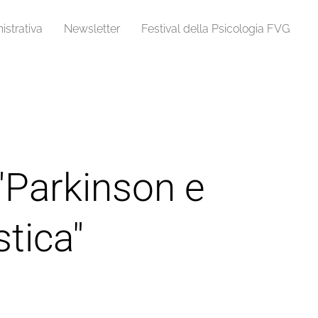
strativa
Newsletter
Festival della Psicologia FVG
 "Parkinson e
stica"