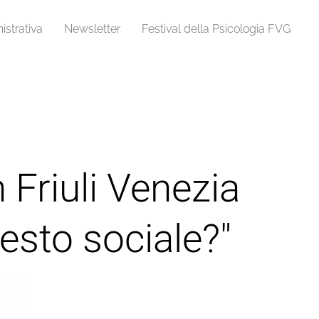
strativa
Newsletter
Festival della Psicologia FVG
 Friuli Venezia
testo sociale?"