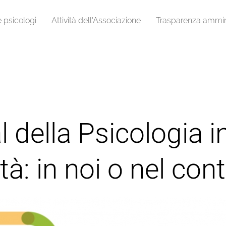
e psicologi
Attività dell'Associazione
Trasparenza ammini
 della Psicologia in
tà: in noi o nel con